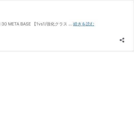
千
0 META BASE 【1vs1/強化クラス …
続きを読む
葉
／
印
西
校