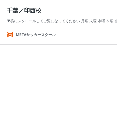
千葉／印西校
▼横にスクロールしてご覧になってください 月曜 火曜 水曜 木曜 金曜 土曜 日曜 
METAサッカースクール