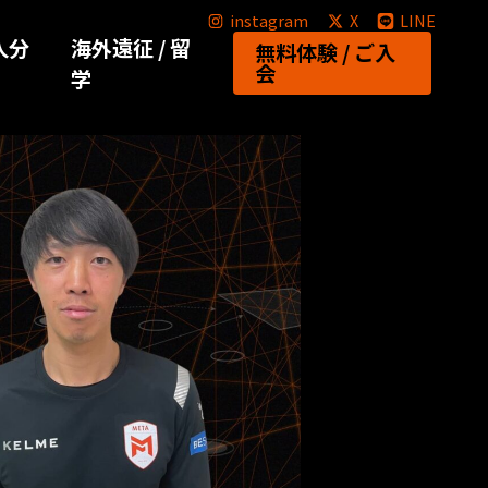
ナ
験
個
海
1D
instagram
X
LINE
ル
/
人分
人
海外遠征 / 留
外
留
ク
無料体験 / ご入
ト
セ
会
分
学
遠
学
ニ
レ
レ
析
征
ク
ー
ク
ニ
シ
ン
ョ
グ
ン