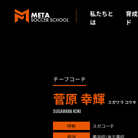
私
ニ
た
私たちと
ュ
育成
ち
は
ー
ド
と
ス
は
チーフコーチ
菅原 幸輝
スガワラ コウキ
SUGAWARA KOKI
呼称
スガコーチ
担当
美浜校/本千葉校