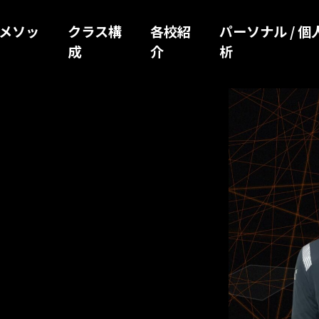
コ
ク
子
葉
川
導
業
運
成
ル
ビ
GK
ジ
東京
葉
葉
葉
玉
ー
ラ
選
／
／
メソッ
者
生
営
メ
内
クラス構
ー
各校紹
ク
カ
／品
／
パーソナル / 個
／
／
／
チ
ス
抜
本
横
コ
の
会
ソ
プ
成
ク
介
ラ
ル
川校
美
析
浦
印
大
紹
構
ク
千
浜
ラ
進
社
ッ
ロ
ラ
ス
ク
浜
安
西
宮
NEW
介
成
ラ
葉
元
ム
路
ド
グ
ス
ラ
校
校
校
校
ス
校
町
ラ
ス
校
ム