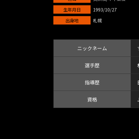
生年月日
1993/10/27
出身地
札幌
ニックネーム
選手歴
指導歴
資格